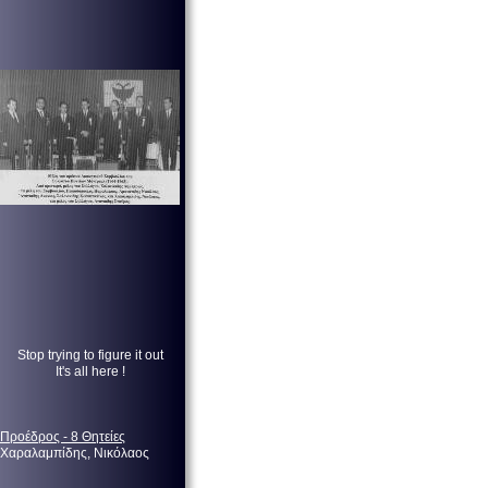
Stop trying to figure it out
It's all here !
Προέδρος - 8 Θητείες
Χαραλαμπίδης, Νικόλαος