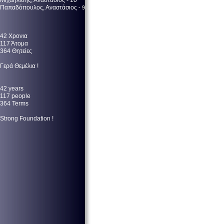
Μιχαηλίδης, Αναστάσιος - 10
Παπαδόπουλος, Αναστάσιος
- 9
42 Χρονια
117 Άτομα
364 Θητείες
Γερά Θεμέλια !
42 years
117 people
364 Terms
Strong Foundation !