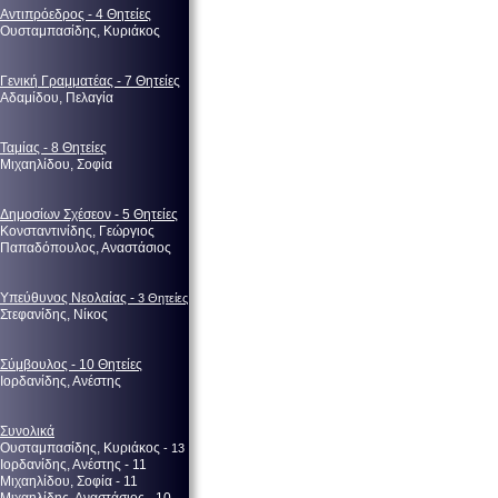
Αντιπρόεδρος - 4 Θητείες
Ουσταμπασίδης, Κυριάκος
Γενική Γραμματέας - 7 Θητείε
ς
Αδαμίδου, Πελαγία
Ταμίας - 8 Θητείες
Μιχαηλίδου, Σοφία
Δημοσίων Σχέσεον - 5 Θητείες
Κονσταντινίδης, Γεώργιος
Παπαδόπουλος, Αναστάσιος
Υπεύθυνος Νεολαίας -
3 Θητείες
Στεφανίδης, Νίκος
Σύμβουλος - 10 Θητείες
Ιορδανίδης, Ανέστης
Συνολικά
Ουσταμπασίδης, Κυριάκος
- 13
Ιορδανίδης, Ανέστης - 11
Μιχαηλίδου, Σοφία - 11