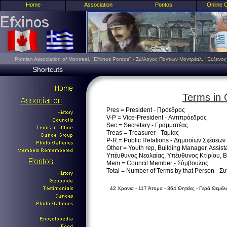
Home
Association
Pontos
Online 
Pontian Association of Montreal, "Efxinos Pontos" - Σύλλογος Ποντίων Μοντρέαλ, "Έυξειν
Shortcuts
Terms in 
Pres = President - Πρόεδρος
V-P = Vice-President - Αντιπρόεδρος
Sec = Secretary - Γραμματέας
Treas = Treasurer - Ταμίας
P-R = Public Relations - Δημοσίων Σχέσεων
Other = Youth rep, Building Manager, Assista
Υπέυθυνος Νεολαίας, Υπέυθυνος Κτιρίου, 
Mem = Council Member - Σύμβουλος
Total = Number of Terms by that Person - Σ
42 Χρονια - 117 Άτομα - 364 Θητείες - Γερά Θεμέλι